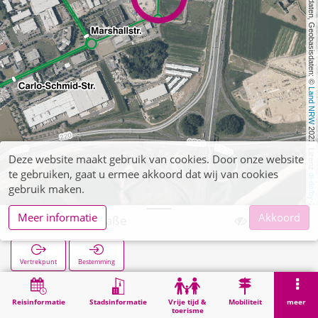
, Kartendaten, Geobasisdaten: © 
Land NRW
 2021, Lizenz 
Deze website maakt gebruik van cookies. Door onze website
te gebruiken, gaat u ermee akkoord dat wij van cookies
dl-de/by-2-0
gebruik maken.
Meer informatie
Akkoord
Mitterrandstraße
Vertrekpunt
Bestemming
Start
Zoekopracht
Mitterrandstraße
Reisinformatie
Stadsinformatie
Vrije tijd &
Mobiliteit
meer
toerisme