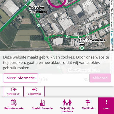
, Kartendaten, Geobasisdaten: © 
Land NRW
 2021, Lizenz 
Deze website maakt gebruik van cookies. Door onze website
te gebruiken, gaat u ermee akkoord dat wij van cookies
dl-de/by-2-0
gebruik maken.
Meer informatie
Akkoord
De-Gasperi-Straße
Vertrekpunt
Bestemming
Start
Zoekopracht
De-Gasperi-Straße
Reisinformatie
Stadsinformatie
Vrije tijd &
Mobiliteit
meer
toerisme