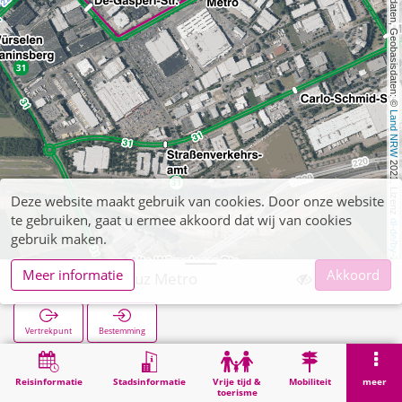
, Kartendaten, Geobasisdaten: © 
Land NRW
 2021, Lizenz 
Deze website maakt gebruik van cookies. Door onze website
te gebruiken, gaat u ermee akkoord dat wij van cookies
dl-de/by-2-0
gebruik maken.
Meer informatie
Akkoord
Aachener Kreuz Metro
Vertrekpunt
Bestemming
Start
Zoekopracht
Aachener Kreuz Metro
Reisinformatie
Stadsinformatie
Vrije tijd &
Mobiliteit
meer
toerisme