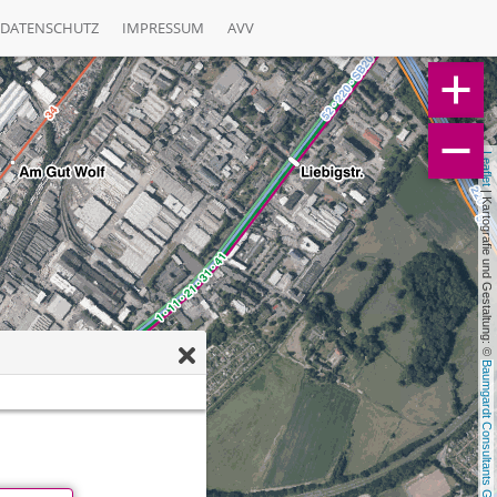
DATENSCHUTZ
IMPRESSUM
AVV
Leaflet
 | Kartografie und Gestaltung: © 
Baumgardt Consultants GbR