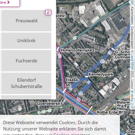
läne
, Kartendaten, Geobasisdaten: © 
Preuswald
Uniklinik
Land NRW
Fuchserde
 2021, Lizenz 
Eilendorf
Schubertstraße
dl-de/by-2-0
Herzogenrath
Bahnhof
Diese Webseite verwendet Cookies. Durch die
Brand Schulzentrum
Nutzung unserer Webseite erklären Sie sich damit