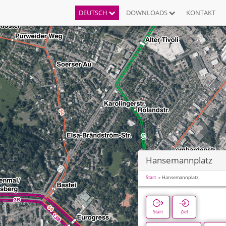
DEUTSCH
DOWNLOADS
KONTAKT
Hansemannplatz
Start
Hansemannplatz
Start
Ziel