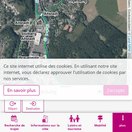
, Kartendaten, Geobasisdaten: © 
Land NRW
 2021, Lizenz 
Ce site internet utilise des cookies. En utilisant notre site
internet, vous déclarez approuver l'utilisation de cookies par
dl-de/by-2-0
nos services.
En savoir plus
J'accepte
Stolberg Vogelsang
Départ
Destination
Démarrage
Recherche
Stolberg Vogelsang
Recherche de
Informations sur la
Loisirs et
Mobilité
plus
trajet
ville
tourisme