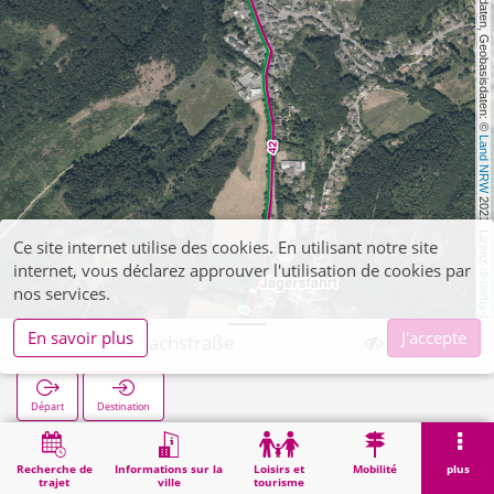
, Kartendaten, Geobasisdaten: © 
Land NRW
 2021, Lizenz 
Ce site internet utilise des cookies. En utilisant notre site
internet, vous déclarez approuver l'utilisation de cookies par
dl-de/by-2-0
nos services.
En savoir plus
J'accepte
Vicht Fischbachstraße
Départ
Destination
Démarrage
Recherche
Vicht Fischbachstraße
Recherche de
Informations sur la
Loisirs et
Mobilité
plus
trajet
ville
tourisme