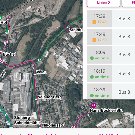
Linien
P
17:39
Bus 8
17:40
17:49
Bus 8
17:50
18:09
Bus 8
on time
18:19
Bus 8
on time
18:39
Bus 8
on time
18:49
Bus 8
on time
19:09
Bus 8
on time