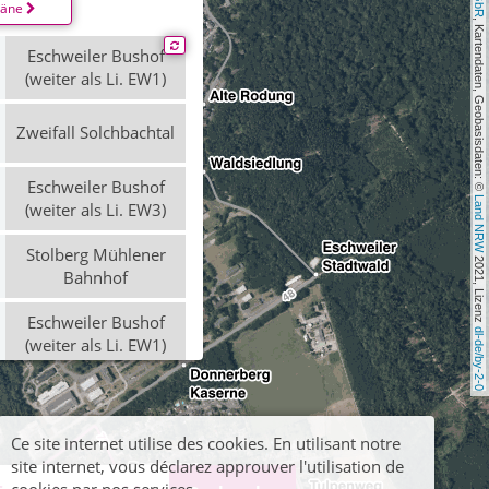
läne
, Kartendaten, Geobasisdaten: © 
Eschweiler Bushof
(weiter als Li. EW1)
Zweifall Solchbachtal
Eschweiler Bushof
Land NRW
(weiter als Li. EW3)
Stolberg Mühlener
 2021, Lizenz 
Bahnhof
Eschweiler Bushof
dl-de/by-2-0
(weiter als Li. EW1)
Zweifall Solchbachtal
Ce site internet utilise des cookies. En utilisant notre
Eschweiler Bushof
site internet, vous déclarez approuver l'utilisation de
(weiter als Li. EW1)