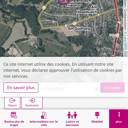
, Kartendaten, Geobasisdaten: © 
Land NRW
 2021, Lizenz 
Ce site internet utilise des cookies. En utilisant notre site
internet, vous déclarez approuver l'utilisation de cookies par
dl-de/by-2-0
nos services.
En savoir plus
J'accepte
Münsterbusch Friedhof
Départ
Destination
Démarrage
Recherche
Münsterbusch Friedhof
Recherche de
Informations sur la
Loisirs et
Mobilité
plus
trajet
ville
tourisme