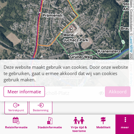
, Kartendaten, Geobasisdaten: © 
Land NRW
 2021, Lizenz 
Deze website maakt gebruik van cookies. Door onze website
te gebruiken, gaat u ermee akkoord dat wij van cookies
dl-de/by-2-0
gebruik maken.
Meer informatie
Akkoord
Geschwister-Scholl-Platz
Vertrekpunt
Bestemming
Start
Zoekopracht
Geschwister-Scholl-Platz
Reisinformatie
Stadsinformatie
Vrije tijd &
Mobiliteit
meer
toerisme