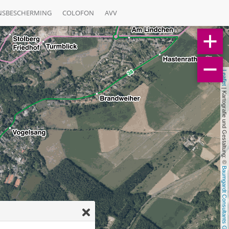
NSBESCHERMING
COLOFON
AVV
Leaflet
 | Kartografie und Gestaltung: © 
Baumgardt Consultants GbR