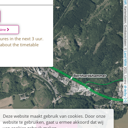
, Kartendaten, Geobasisdaten: © 
läne
ures in the next 3 uur.
 about the timetable
Land NRW
 2021, Lizenz 
dl-de/by-2-0
Deze website maakt gebruik van cookies. Door onze
website te gebruiken, gaat u ermee akkoord dat wij