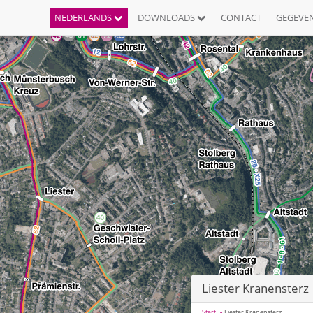
NEDERLANDS
DOWNLOADS
CONTACT
GEGEVE
Liester Kranensterz
Start
Liester Kranensterz