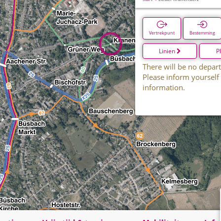
Vertrekpunt
Bestemming
Linien
P
There will be no depart
Please inform yourself
information.