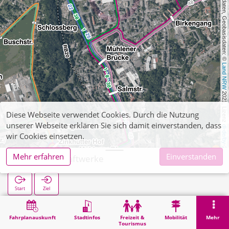
, Kartendaten, Geobasisdaten: © 
Land NRW
 2021, Lizenz 
Diese Webseite verwendet Cookies. Durch die Nutzung
unserer Webseite erklären Sie sich damit einverstanden, dass
dl-de/by-2-0
wir Cookies einsetzen.
Mehr erfahren
Einverstanden
Steinfurt Kraftwerke
Start
Ziel
Start
Suche
Steinfurt Kraftwerke
Fahrplanauskunft
Stadtinfos
Freizeit &
Mobilität
Mehr
Tourismus