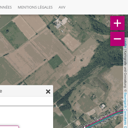
ONNÉES
MENTIONS LÉGALES
AVV
Leaflet
 | Kartografie und Gestaltung: © 
e
Baumgardt Consultants GbR