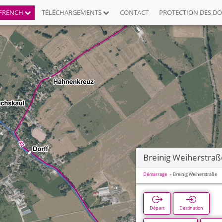
FRENCH
TÉLÉCHARGEMENTS
CONTACT
PROTECTION DES D
Breinig Weiherstraß
Démarrage
Breinig Weiherstraße
Départ
Destination