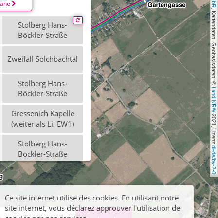
läne
, Kartendaten, Geobasisdaten: © 
Stolberg Hans-
Böckler-Straße
Zweifall Solchbachtal
Stolberg Hans-
Land NRW
Böckler-Straße
Gressenich Kapelle
 2021, Lizenz 
(weiter als Li. EW1)
Stolberg Hans-
dl-de/by-2-0
Böckler-Straße
Gressenich Kapelle
(weiter als Li. EW1)
Ce site internet utilise des cookies. En utilisant notre
site internet, vous déclarez approuver l'utilisation de