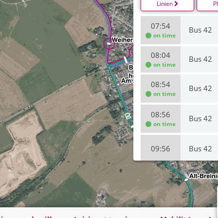
Linien
P
07:54
Bus 42
on time
08:04
Bus 42
on time
08:54
Bus 42
on time
08:56
Bus 42
on time
09:56
Bus 42
09:56
Bus 42
on time