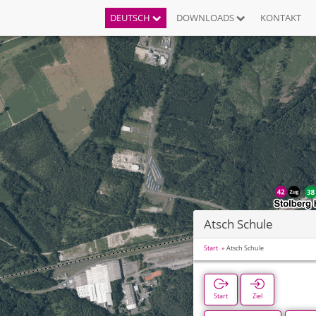
DEUTSCH
DOWNLOADS
KONTAKT
Atsch Schule
Start
Atsch Schule
Start
Ziel