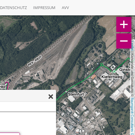
DATENSCHUTZ
IMPRESSUM
AVV
Leaflet
 | Kartografie und Gestaltung: © 
Baumgardt Consultants GbR