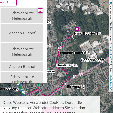
läne
, Kartendaten, Geobasisdaten: © 
Schevenhütte
Helenasruh
Aachen Bushof
Land NRW
Schevenhütte
Helenasruh
 2021, Lizenz 
Aachen Bushof
Schevenhütte
dl-de/by-2-0
Helenasruh
Aachen Bushof
Diese Webseite verwendet Cookies. Durch die
Nutzung unserer Webseite erklären Sie sich damit
Schevenhütte