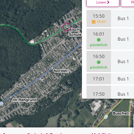
Linien
P
15:50
Bus 1
15:57
16:01
Bus 1
pünktlich
16:50
Bus 1
pünktlich
17:01
Bus 1
17:50
Bus 1
18:01
Bus 1
pünktlich
18:50