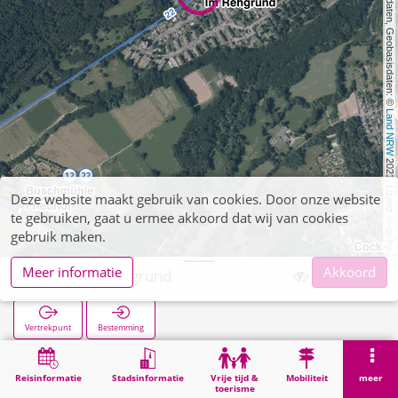
, Kartendaten, Geobasisdaten: © 
Land NRW
 2021, Lizenz 
Deze website maakt gebruik van cookies. Door onze website
te gebruiken, gaat u ermee akkoord dat wij van cookies
dl-de/by-2-0
gebruik maken.
Meer informatie
Akkoord
Atsch Im Rehgrund
Vertrekpunt
Bestemming
Start
Zoekopracht
Atsch Im Rehgrund
Reisinformatie
Stadsinformatie
Vrije tijd &
Mobiliteit
meer
toerisme