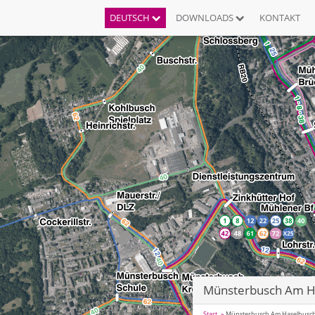
DEUTSCH
DOWNLOADS
KONTAKT
Münsterbusch Am H
Start
Münsterbusch Am Haselbusc