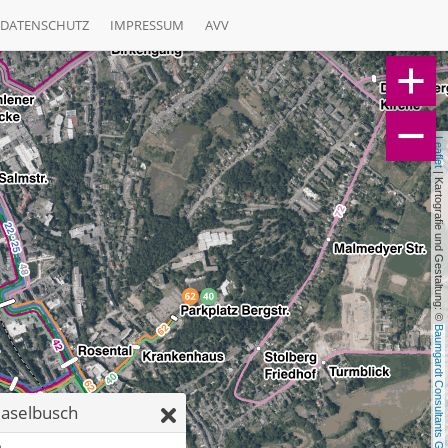
DATENSCHUTZ
IMPRESSUM
AVV
Leaflet
 | Kartografie und Gestaltung: © 
Baumgardt Consultants GbR
aselbusch
h