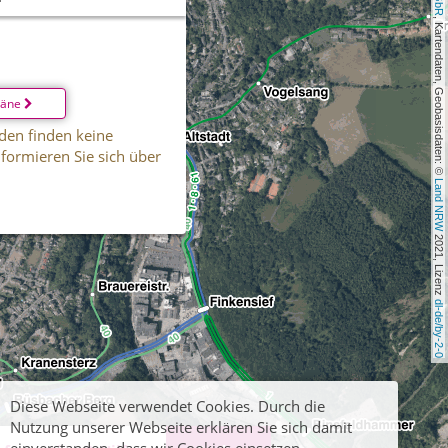
, Kartendaten, Geobasisdaten: © 
läne
den finden keine
informieren Sie sich über
Land NRW
 2021, Lizenz 
dl-de/by-2-0
Diese Webseite verwendet Cookies. Durch die
Nutzung unserer Webseite erklären Sie sich damit