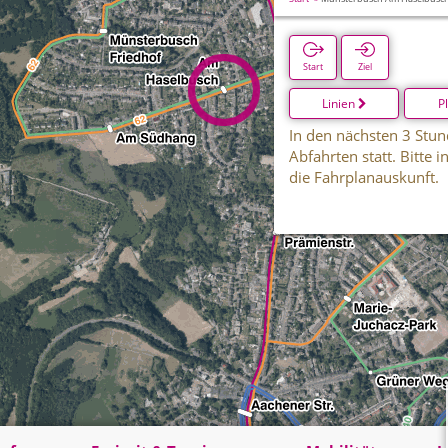
Start
Ziel
Linien
P
In den nächsten 3 Stun
Abfahrten statt. Bitte 
die Fahrplanauskunft.