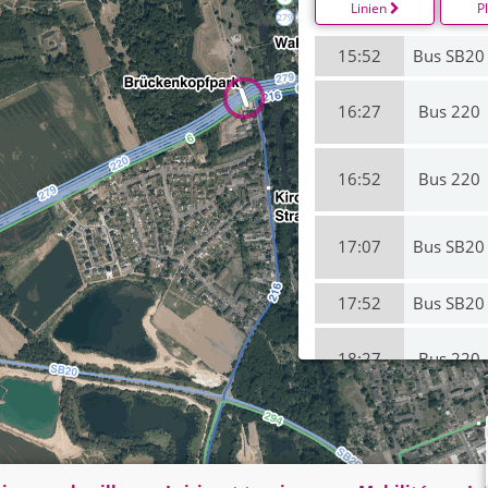
Linien
P
15:52
Bus SB20
16:27
Bus 220
16:52
Bus 220
17:07
Bus SB20
17:52
Bus SB20
18:27
Bus 220