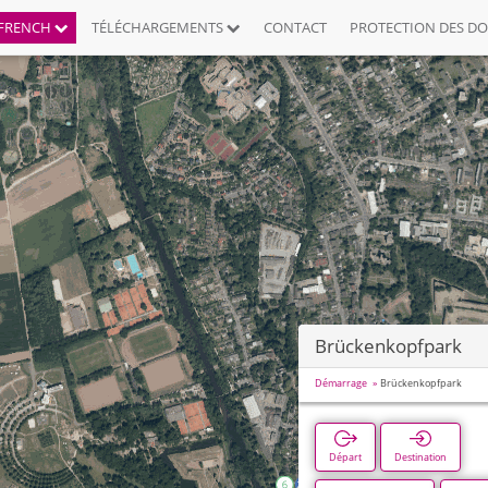
FRENCH
TÉLÉCHARGEMENTS
CONTACT
PROTECTION DES D
Brückenkopfpark
Démarrage
Brückenkopfpark
Départ
Destination