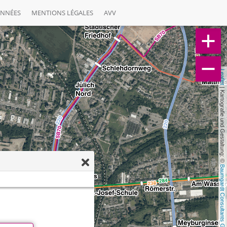
ONNÉES
MENTIONS LÉGALES
AVV
Leaflet
 | Kartografie und Gestaltung: © 
Baumgardt Consultants GbR