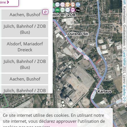
läne
, Kartendaten, Geobasisdaten: © 
Aachen, Bushof
Jülich, Bahnhof / ZOB
(Bus)
Alsdorf, Mariadorf
Dreieck
Land NRW
Jülich, Bahnhof / ZOB
(Bus)
 2021, Lizenz 
Aachen, Bushof
dl-de/by-2-0
Jülich, Bahnhof / ZOB
(Bus)
Ce site internet utilise des cookies. En utilisant notre
site internet, vous déclarez approuver l'utilisation de