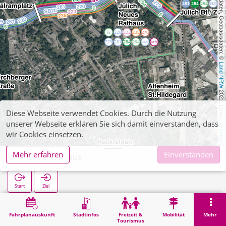
, Kartendaten, Geobasisdaten: © 
Land NRW
 2021, Lizenz 
Diese Webseite verwendet Cookies. Durch die Nutzung
unserer Webseite erklären Sie sich damit einverstanden, dass
dl-de/by-2-0
wir Cookies einsetzen.
Mehr erfahren
Einverstanden
Neues Rathaus
Start
Ziel
Start
Suche
Neues Rathaus
Fahrplanauskunft
Stadtinfos
Freizeit &
Mobilität
Mehr
Tourismus