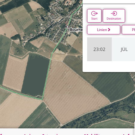
Start
Destination
Linien
P
23:02
JÜL