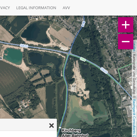
IVACY
LEGAL INFORMATION
AVV
Leaflet
 | Kartografie und Gestaltung: © 
Baumgardt Consultants GbR