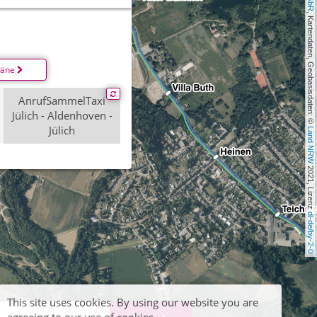
, Kartendaten, Geobasisdaten: © 
läne
AnrufSammelTaxi
Jülich - Aldenhoven -
Jülich
Land NRW
 2021, Lizenz 
dl-de/by-2-0
This site uses cookies. By using our website you are