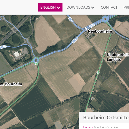
ENGLISH
DOWNLOADS
CONTACT
PR
Bourheim Ortsmitte
Home
Bourheim Ortsmitte