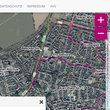
DATENSCHUTZ
IMPRESSUM
AVV
Leaflet
 | Kartografie und Gestaltung: © 
Baumgardt Consultants GbR