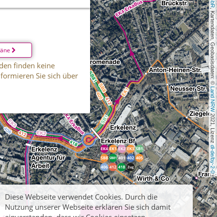
, Kartendaten, Geobasisdaten: © 
läne
den finden keine
informieren Sie sich über
Land NRW
 2021, Lizenz 
dl-de/by-2-0
Diese Webseite verwendet Cookies. Durch die
Nutzung unserer Webseite erklären Sie sich damit