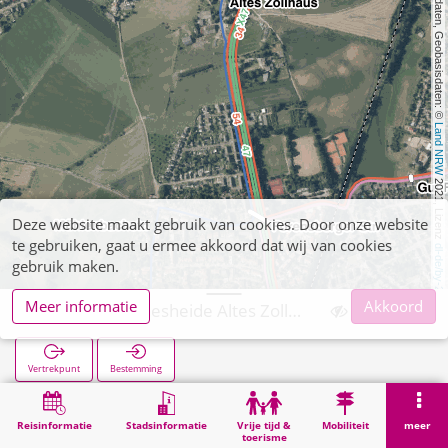
, Kartendaten, Geobasisdaten: © 
Land NRW
 2021, Lizenz 
Deze website maakt gebruik van cookies. Door onze website
te gebruiken, gaat u ermee akkoord dat wij van cookies
dl-de/by-2-0
gebruik maken.
Meer informatie
Akkoord
Kohlsch. Pannesheide Altes Zollhaus
Vertrekpunt
Bestemming
Start
Zoekopracht
Kohlsch. Pannesheide Altes Zollhaus
Reisinformatie
Stadsinformatie
Vrije tijd &
Mobiliteit
meer
toerisme