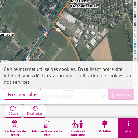
, Kartendaten, Geobasisdaten: © 
Land NRW
 2021, Lizenz 
Ce site internet utilise des cookies. En utilisant notre site
internet, vous déclarez approuver l'utilisation de cookies par
dl-de/by-2-0
nos services.
En savoir plus
J'accepte
Merkstein Gesamtschule
Départ
Destination
Démarrage
Recherche
Merkstein Gesamtschule
Recherche de
Informations sur la
Loisirs et
Mobilité
plus
trajet
ville
tourisme