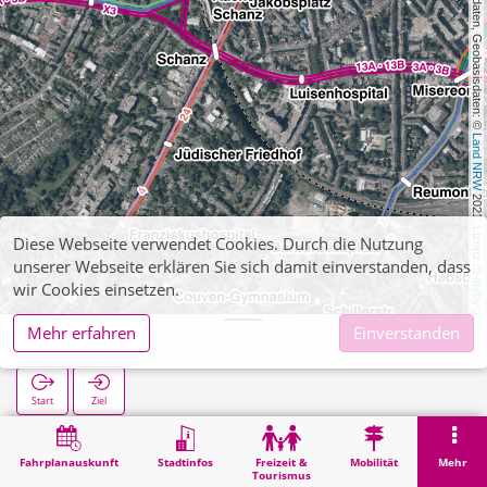
, Kartendaten, Geobasisdaten: © 
Land NRW
 2021, Lizenz 
Diese Webseite verwendet Cookies. Durch die Nutzung
unserer Webseite erklären Sie sich damit einverstanden, dass
dl-de/by-2-0
wir Cookies einsetzen.
Mehr erfahren
Einverstanden
Jakobsplatz
Start
Ziel
Start
Suche
Jakobsplatz
Fahrplanauskunft
Stadtinfos
Freizeit &
Mobilität
Mehr
Tourismus