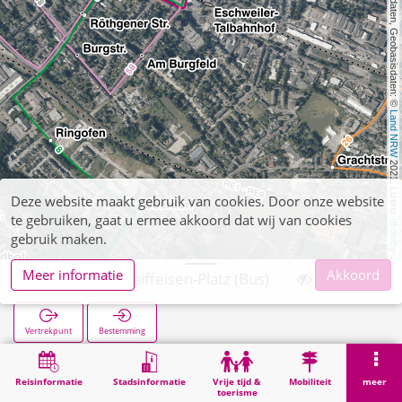
, Kartendaten, Geobasisdaten: © 
Land NRW
 2021, Lizenz 
Deze website maakt gebruik van cookies. Door onze website
te gebruiken, gaat u ermee akkoord dat wij van cookies
dl-de/by-2-0
gebruik maken.
Meer informatie
Akkoord
Talbahnhof/Raiffeisen-Platz (Bus)
Vertrekpunt
Bestemming
Start
Zoekopracht
Talbahnhof/Raiffeisen-Platz (Bus)
Reisinformatie
Stadsinformatie
Vrije tijd &
Mobiliteit
meer
toerisme