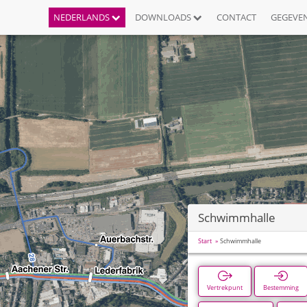
NEDERLANDS
DOWNLOADS
CONTACT
GEGEVE
Schwimmhalle
Start
Schwimmhalle
Vertrekpunt
Bestemming