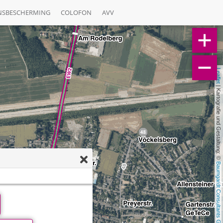
NSBESCHERMING
COLOFON
AVV
Leaflet
 | Kartografie und Gestaltung: © 
Baumgardt Consultants GbR