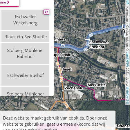
läne
, Kartendaten, Geobasisdaten: © 
Eschweiler
Vöckelsberg
Blaustein-See-Shuttle
Stolberg Mühlener
Land NRW
Bahnhof
 2021, Lizenz 
Eschweiler Bushof
dl-de/by-2-0
Stolberg Mühlener
Bahnhof
Eschweiler
Deze website maakt gebruik van cookies. Door onze
Vöckelsberg
website te gebruiken, gaat u ermee akkoord dat wij