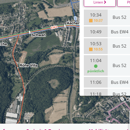
Linien
P
10:34
Bus 52
10:37
10:49
Bus EW4
10:53
Bus 52
10:55
11:04
Bus 52
pünktlich
11:06
Bus EW4
11:18
Bus 52
11:34
Bus 52
11:48
Bus 52
pünktlich