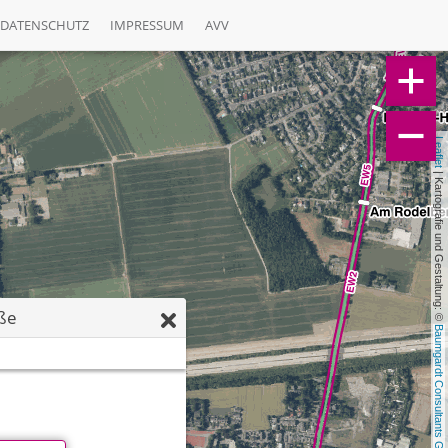
DATENSCHUTZ
IMPRESSUM
AVV
Leaflet
 | Kartografie und Gestaltung: © 
ße
Baumgardt Consultants GbR