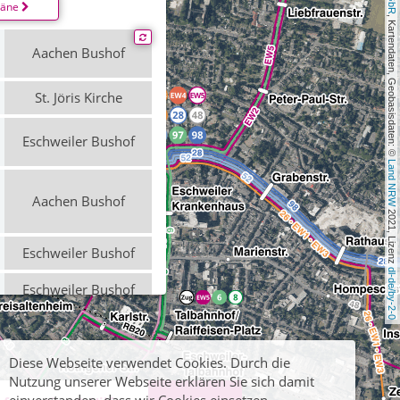
läne
, Kartendaten, Geobasisdaten: © 
Aachen Bushof
St. Jöris Kirche
Eschweiler Bushof
Land NRW
Aachen Bushof
 2021, Lizenz 
Eschweiler Bushof
dl-de/by-2-0
Eschweiler Bushof
Aachen Bushof
Diese Webseite verwendet Cookies. Durch die
Eschweiler Bushof
Nutzung unserer Webseite erklären Sie sich damit