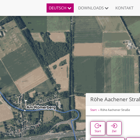
DEUTSCH
DOWNLOADS
KONTAKT
Röhe Aachener Stra
Start
Röhe Aachener Straße
Start
Ziel