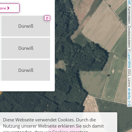
, Kartendaten, Geobasisdaten: © 
läne
Dürwiß
Dürwiß
Land NRW
Dürwiß
 2021, Lizenz 
dl-de/by-2-0
Diese Webseite verwendet Cookies. Durch die
Nutzung unserer Webseite erklären Sie sich damit