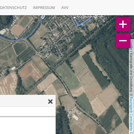
DATENSCHUTZ
IMPRESSUM
AVV
Leaflet
 | Kartografie und Gestaltung: © 
Baumgardt Consultants GbR