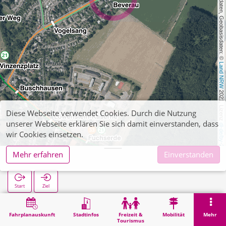
, Kartendaten, Geobasisdaten: © 
Land NRW
 2021, Lizenz 
Diese Webseite verwendet Cookies. Durch die Nutzung
unserer Webseite erklären Sie sich damit einverstanden, dass
dl-de/by-2-0
wir Cookies einsetzen.
Mehr erfahren
Einverstanden
Beverau
Start
Ziel
Start
Suche
Beverau
Fahrplanauskunft
Stadtinfos
Freizeit &
Mobilität
Mehr
Tourismus