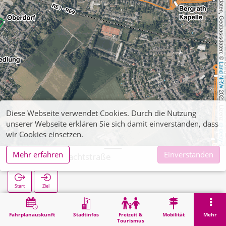
, Kartendaten, Geobasisdaten: © 
Land NRW
 2021, Lizenz 
Diese Webseite verwendet Cookies. Durch die Nutzung
unserer Webseite erklären Sie sich damit einverstanden, dass
dl-de/by-2-0
wir Cookies einsetzen.
Mehr erfahren
Einverstanden
Bergrath Grachtstraße
Start
Ziel
Start
Suche
Bergrath Grachtstraße
Fahrplanauskunft
Stadtinfos
Freizeit &
Mobilität
Mehr
Tourismus