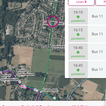
Linien
P
16:10
Bus 11
pünktlich
16:15
Bus 11
pünktlich
16:40
Bus 11
pünktlich
16:45
Bus 11
pünktlich
17:10
Bus 11
17:15
Bus 11