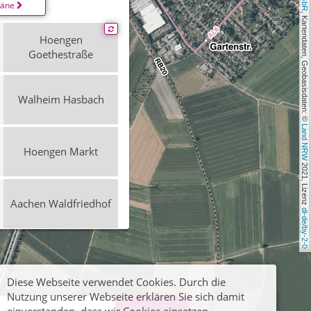
läne
, Kartendaten, Geobasisdaten: © 
Hoengen
Goethestraße
Walheim Hasbach
Land NRW
Hoengen Markt
 2021, Lizenz 
Aachen Waldfriedhof
dl-de/by-2-0
Hoengen
Goethestraße
Diese Webseite verwendet Cookies. Durch die
Nutzung unserer Webseite erklären Sie sich damit
Walheim Hasbach