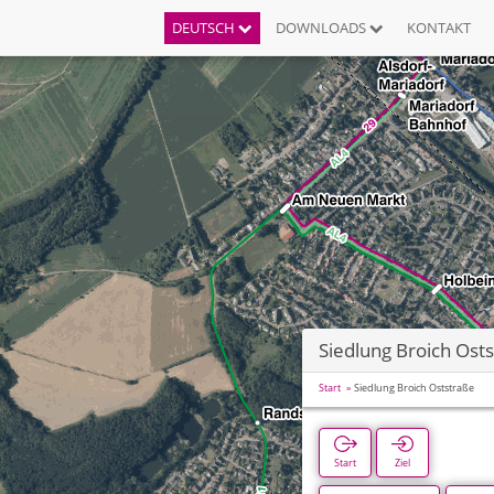
DEUTSCH
DOWNLOADS
KONTAKT
Siedlung Broich Ost
Start
Siedlung Broich Oststraße
Start
Ziel