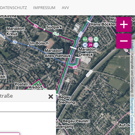
DATENSCHUTZ
IMPRESSUM
AVV
Leaflet
 | Kartografie und Gestaltung: © 
straße
Baumgardt Consultants GbR