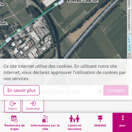
, Kartendaten, Geobasisdaten: © 
Land NRW
 2021, Lizenz 
Ce site internet utilise des cookies. En utilisant notre site
internet, vous déclarez approuver l'utilisation de cookies par
dl-de/by-2-0
nos services.
En savoir plus
J'accepte
Hoengen Konrad-Zuse-Straße
Départ
Destination
Démarrage
Recherche
Hoengen Konrad-Zuse-Straße
Recherche de
Informations sur la
Loisirs et
Mobilité
plus
trajet
ville
tourisme