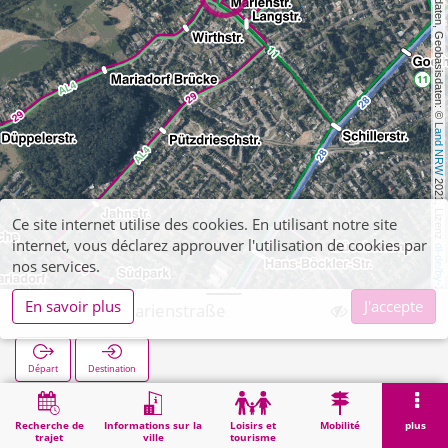
, Kartendaten, Geobasisdaten: © 
Land NRW
 2021, Lizenz 
Ce site internet utilise des cookies. En utilisant notre site
internet, vous déclarez approuver l'utilisation de cookies par
dl-de/by-2-0
nos services.
En savoir plus
J'accepte
Hoengen Marienstraße
Départ
Destination
Démarrage
Recherche
Hoengen Marienstraße
Recherche de
Informations sur la
Loisirs et
Mobilité
plus
trajet
ville
tourisme