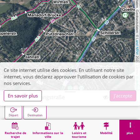
, Kartendaten, Geobasisdaten: © 
Land NRW
 2021, Lizenz 
Ce site internet utilise des cookies. En utilisant notre site
internet, vous déclarez approuver l'utilisation de cookies par
dl-de/by-2-0
nos services.
En savoir plus
J'accepte
Hoengen Langstraße
Départ
Destination
Démarrage
Recherche
Hoengen Langstraße
Recherche de
Informations sur la
Loisirs et
Mobilité
plus
trajet
ville
tourisme