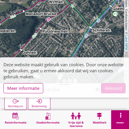
, Kartendaten, Geobasisdaten: © 
Land NRW
 2021, Lizenz 
Deze website maakt gebruik van cookies. Door onze website
te gebruiken, gaat u ermee akkoord dat wij van cookies
dl-de/by-2-0
gebruik maken.
Meer informatie
Akkoord
Hoengen Langstraße
Vertrekpunt
Bestemming
Start
Zoekopracht
Hoengen Langstraße
Reisinformatie
Stadsinformatie
Vrije tijd &
Mobiliteit
meer
toerisme