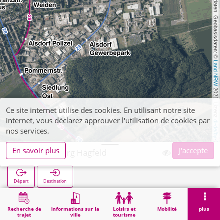
, Kartendaten, Geobasisdaten: © 
Land NRW
 2021, Lizenz 
Ce site internet utilise des cookies. En utilisant notre site
internet, vous déclarez approuver l'utilisation de cookies par
dl-de/by-2-0
nos services.
En savoir plus
J'accepte
Schaufenberg Hagfeld
Départ
Destination
Démarrage
Recherche
Schaufenberg Hagfeld
Recherche de
Informations sur la
Loisirs et
Mobilité
plus
trajet
ville
tourisme