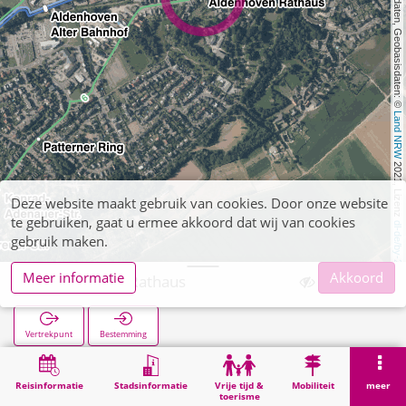
, Kartendaten, Geobasisdaten: © 
Land NRW
 2021, Lizenz 
Deze website maakt gebruik van cookies. Door onze website
te gebruiken, gaat u ermee akkoord dat wij van cookies
dl-de/by-2-0
gebruik maken.
Meer informatie
Akkoord
Aldenhoven Rathaus
Vertrekpunt
Bestemming
Start
Zoekopracht
Aldenhoven Rathaus
Reisinformatie
Stadsinformatie
Vrije tijd &
Mobiliteit
meer
toerisme