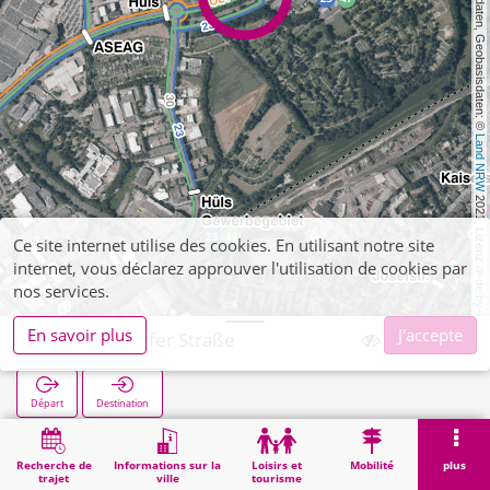
, Kartendaten, Geobasisdaten: © 
Land NRW
 2021, Lizenz 
Ce site internet utilise des cookies. En utilisant notre site
internet, vous déclarez approuver l'utilisation de cookies par
dl-de/by-2-0
nos services.
En savoir plus
J'accepte
Wilmersdorfer Straße
Départ
Destination
Démarrage
Recherche
Wilmersdorfer Straße
Recherche de
Informations sur la
Loisirs et
Mobilité
plus
trajet
ville
tourisme