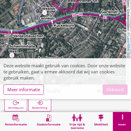
, Kartendaten, Geobasisdaten: © 
Land NRW
 2021, Lizenz 
Deze website maakt gebruik van cookies. Door onze website
te gebruiken, gaat u ermee akkoord dat wij van cookies
dl-de/by-2-0
gebruik maken.
Meer informatie
Akkoord
Welkenrather Straße
Vertrekpunt
Bestemming
Start
Zoekopracht
Welkenrather Straße
Reisinformatie
Stadsinformatie
Vrije tijd &
Mobiliteit
meer
toerisme