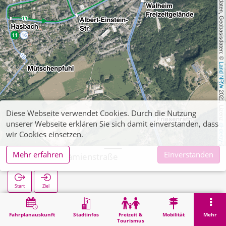
, Kartendaten, Geobasisdaten: © 
Land NRW
 2021, Lizenz 
Diese Webseite verwendet Cookies. Durch die Nutzung
unserer Webseite erklären Sie sich damit einverstanden, dass
dl-de/by-2-0
wir Cookies einsetzen.
Mehr erfahren
Einverstanden
Walheim Prämienstraße
Start
Ziel
Start
Suche
Walheim Prämienstraße
Fahrplanauskunft
Stadtinfos
Freizeit &
Mobilität
Mehr
Tourismus