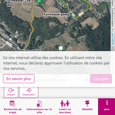
, Kartendaten, Geobasisdaten: © 
Land NRW
 2021, Lizenz 
Ce site internet utilise des cookies. En utilisant notre site
internet, vous déclarez approuver l'utilisation de cookies par
dl-de/by-2-0
nos services.
En savoir plus
J'accepte
Verlautenheide Waldstraße
Départ
Destination
Démarrage
Recherche
Verlautenheide Waldstraße
Recherche de
Informations sur la
Loisirs et
Mobilité
plus
trajet
ville
tourisme