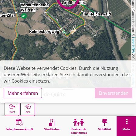
, Kartendaten, Geobasisdaten: © 
Land NRW
 2021, Lizenz 
Diese Webseite verwendet Cookies. Durch die Nutzung
unserer Webseite erklären Sie sich damit einverstanden, dass
dl-de/by-2-0
wir Cookies einsetzen.
Mehr erfahren
Einverstanden
Verlautenheide Quinx
Start
Ziel
Start
Suche
Verlautenheide Quinx
Fahrplanauskunft
Stadtinfos
Freizeit &
Mobilität
Mehr
Tourismus