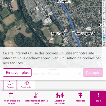
, Kartendaten, Geobasisdaten: © 
Land NRW
 2021, Lizenz 
Ce site internet utilise des cookies. En utilisant notre site
internet, vous déclarez approuver l'utilisation de cookies par
dl-de/by-2-0
nos services.
En savoir plus
J'accepte
Birkesdorf Hovener Straße
Départ
Destination
Démarrage
Recherche
Birkesdorf Hovener Straße
Recherche de
Informations sur la
Loisirs et
Mobilité
plus
trajet
ville
tourisme