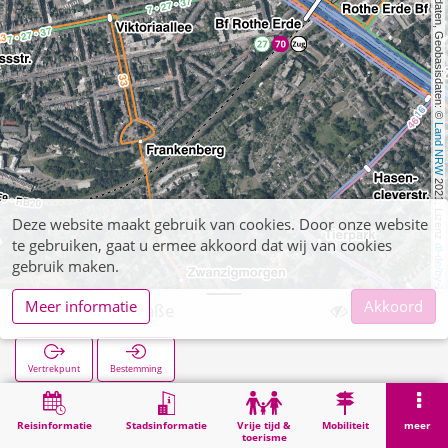
, Kartendaten, Geobasisdaten: © 
Land NRW
 2021, Lizenz 
Deze website maakt gebruik van cookies. Door onze website
te gebruiken, gaat u ermee akkoord dat wij van cookies
dl-de/by-2-0
gebruik maken.
Meer informatie
Akkoord
Goerdelerstraße
Vertrekpunt
Bestemming
Start
Zoekopracht
Goerdelerstraße
Reisinformatie
Stadsinformatie
Vrije tijd &
Mobiliteit
meer
toerisme