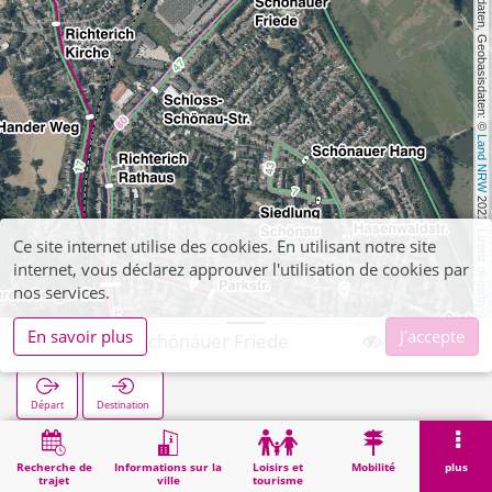
, Kartendaten, Geobasisdaten: © 
Land NRW
 2021, Lizenz 
Ce site internet utilise des cookies. En utilisant notre site
internet, vous déclarez approuver l'utilisation de cookies par
dl-de/by-2-0
nos services.
En savoir plus
J'accepte
Richterich Schönauer Friede
Départ
Destination
Démarrage
Recherche
Richterich Schönauer Friede
Recherche de
Informations sur la
Loisirs et
Mobilité
plus
trajet
ville
tourisme