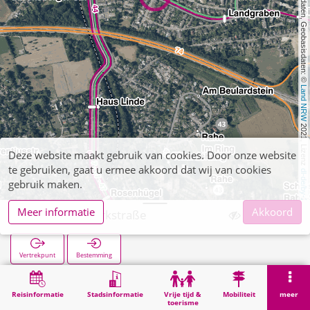
, Kartendaten, Geobasisdaten: © 
Land NRW
 2021, Lizenz 
Deze website maakt gebruik van cookies. Door onze website
te gebruiken, gaat u ermee akkoord dat wij van cookies
dl-de/by-2-0
gebruik maken.
Meer informatie
Akkoord
Richterich Parkstraße
Vertrekpunt
Bestemming
Start
Zoekopracht
Richterich Parkstraße
Reisinformatie
Stadsinformatie
Vrije tijd &
Mobiliteit
meer
toerisme