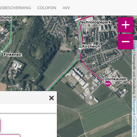
NSBESCHERMING
COLOFON
AVV
Leaflet
 | Kartografie und Gestaltung: © 
Baumgardt Consultants GbR