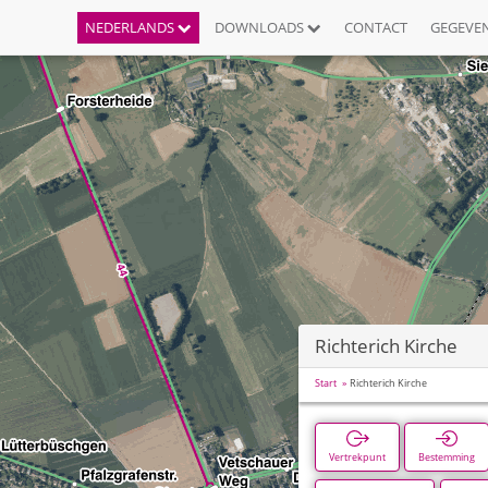
NEDERLANDS
DOWNLOADS
CONTACT
GEGEVE
Richterich Kirche
Start
Richterich Kirche
Vertrekpunt
Bestemming