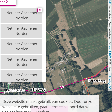
läne
, Kartendaten, Geobasisdaten: © 
Netliner Aachener
Norden
Netliner Aachener
Norden
Netliner Aachener
Land NRW
Norden
Netliner Aachener
 2021, Lizenz 
Norden
Netliner Aachener
dl-de/by-2-0
Norden
Netliner Aachener
Norden
Deze website maakt gebruik van cookies. Door onze
Netliner Aachener
website te gebruiken, gaat u ermee akkoord dat wij
Norden