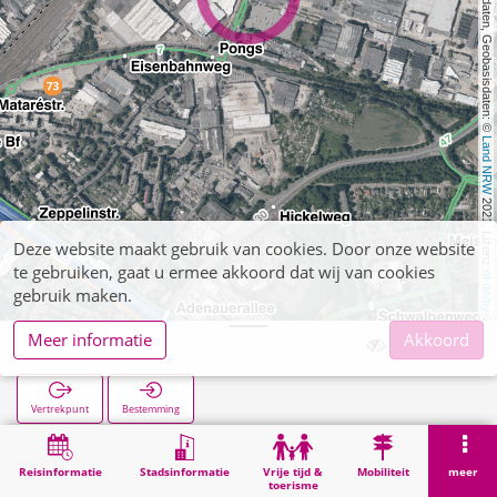
, Kartendaten, Geobasisdaten: © 
Land NRW
 2021, Lizenz 
Deze website maakt gebruik van cookies. Door onze website
te gebruiken, gaat u ermee akkoord dat wij van cookies
dl-de/by-2-0
gebruik maken.
Meer informatie
Akkoord
Philips
Vertrekpunt
Bestemming
Start
Zoekopracht
Philips
Reisinformatie
Stadsinformatie
Vrije tijd &
Mobiliteit
meer
toerisme