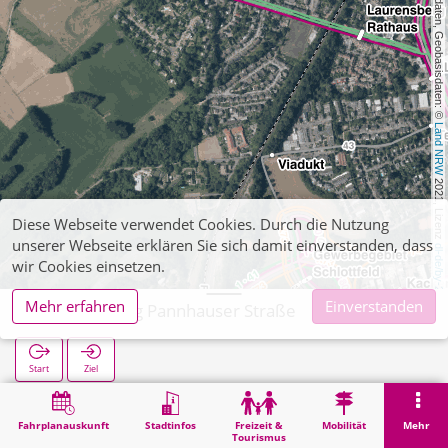
, Kartendaten, Geobasisdaten: © 
Land NRW
 2021, Lizenz 
Diese Webseite verwendet Cookies. Durch die Nutzung
unserer Webseite erklären Sie sich damit einverstanden, dass
dl-de/by-2-0
wir Cookies einsetzen.
Mehr erfahren
Einverstanden
Laurensberg Pannhauser Straße
Start
Ziel
Start
Suche
Laurensberg Pannhauser Straße
Fahrplanauskunft
Stadtinfos
Freizeit &
Mobilität
Mehr
Tourismus