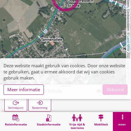
, Kartendaten, Geobasisdaten: © 
Land NRW
 2021, Lizenz 
Deze website maakt gebruik van cookies. Door onze website
te gebruiken, gaat u ermee akkoord dat wij van cookies
dl-de/by-2-0
gebruik maken.
Meer informatie
Akkoord
Oberforstbach Schule
Vertrekpunt
Bestemming
Start
Zoekopracht
Oberforstbach Schule
Reisinformatie
Stadsinformatie
Vrije tijd &
Mobiliteit
meer
toerisme