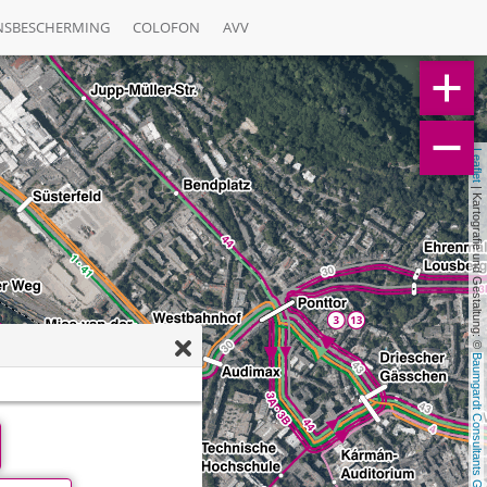
NSBESCHERMING
COLOFON
AVV
Leaflet
 | Kartografie und Gestaltung: © 
Baumgardt Consultants GbR