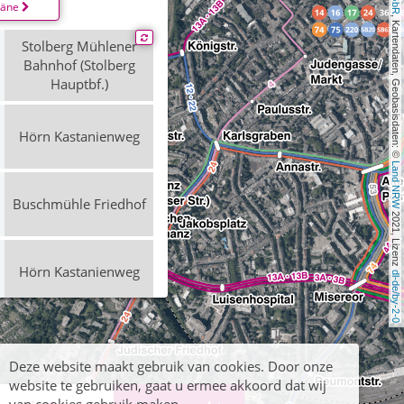
läne
, Kartendaten, Geobasisdaten: © 
Stolberg Mühlener
Bahnhof (Stolberg
Hauptbf.)
Hörn Kastanienweg
Land NRW
Buschmühle Friedhof
 2021, Lizenz 
Hörn Kastanienweg
dl-de/by-2-0
Stolberg Mühlener
Bahnhof (Stolberg
Hauptbf.)
Deze website maakt gebruik van cookies. Door onze
website te gebruiken, gaat u ermee akkoord dat wij
Hörn Kastanienweg