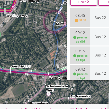
Linien
P
08:45
Bus 22
08:50
09:12
Bus 12
precies
op tijd
09:15
Bus 12
precies
op tijd
09:42
Bus 12
precies
op tijd
09:45
Bus 12
precies
op tijd
10:12
Bus 22