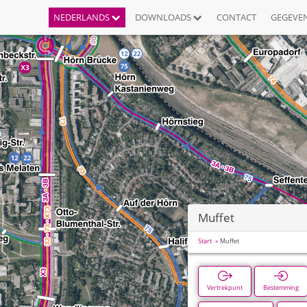
NEDERLANDS
DOWNLOADS
CONTACT
GEGEVE
Muffet
Start
Muffet
Vertrekpunt
Bestemming