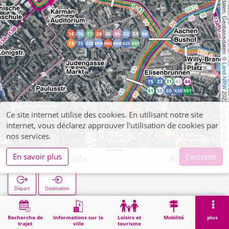
, Kartendaten, Geobasisdaten: © 
Land NRW
 2021, Lizenz 
Ce site internet utilise des cookies. En utilisant notre site
internet, vous déclarez approuver l'utilisation de cookies par
dl-de/by-2-0
nos services.
En savoir plus
J'accepte
Minoritenstraße
Départ
Destination
Démarrage
Recherche
Minoritenstraße
Recherche de
Informations sur la
Loisirs et
Mobilité
plus
trajet
ville
tourisme